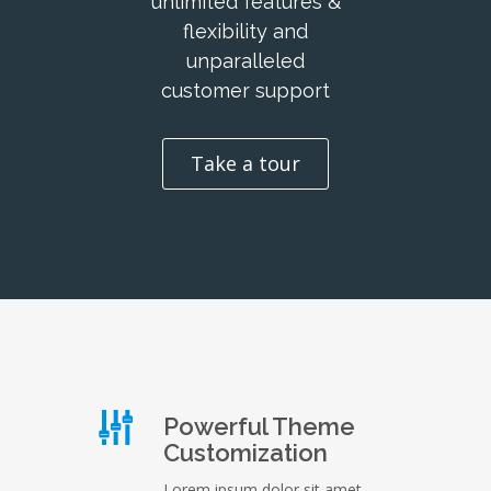
unlimited features &
flexibility and
unparalleled
customer support
Take a tour
Powerful Theme
Customization
Lorem ipsum dolor sit amet,