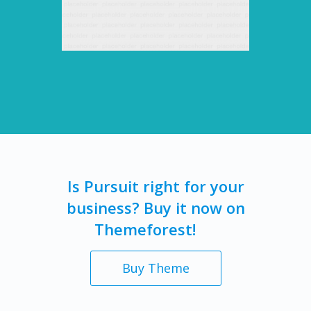
Is Pursuit right for your
business? Buy it now on
Themeforest!
Buy Theme